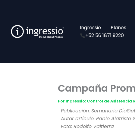
Ir
al
contenido
Ingressio
Planes
+52 56 1871 9220
Campaña Promo
Por
Ingressio: Control de Asistencia
Publicación: Semanario DíaSie
Autor artículo: Pablo Alatriste
Foto: Rodolfo Valtierra