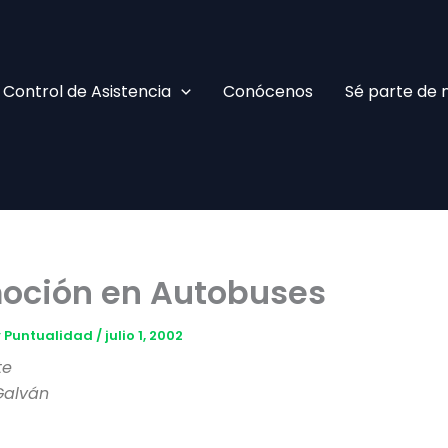
Facebook
TikTok
YouTube
Instagram
Control de Asistencia
Conócenos
Sé parte de 
ción en Autobuses
 y Puntualidad
/
julio 1, 2002
te
 Galván