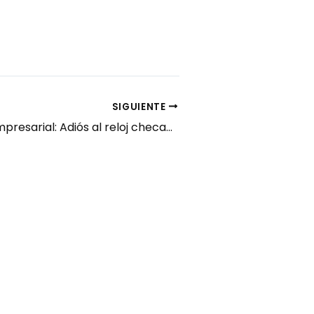
SIGUIENTE
Tecnología Empresarial: Adiós al reloj checador en AGFA