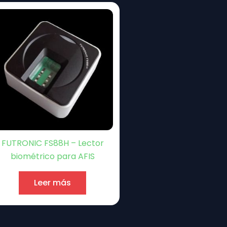
FUTRONIC FS88H – Lector
biométrico para AFIS
Leer más