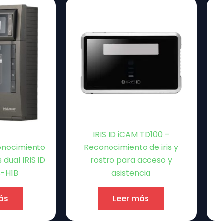
IRIS ID iCAM TD100 –
onocimiento
Reconocimiento de iris y
 dual IRIS ID
rostro para acceso y
S-H1B
asistencia
ás
Leer más