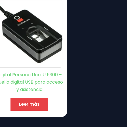
igital Persona UareU 5300 –
uella digital USB para acceso
y asistencia
Leer más