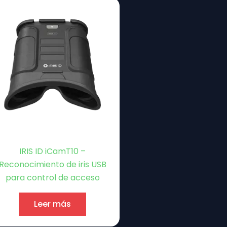
IRIS ID iCamT10 –
Reconocimiento de iris USB
para control de acceso
Leer más