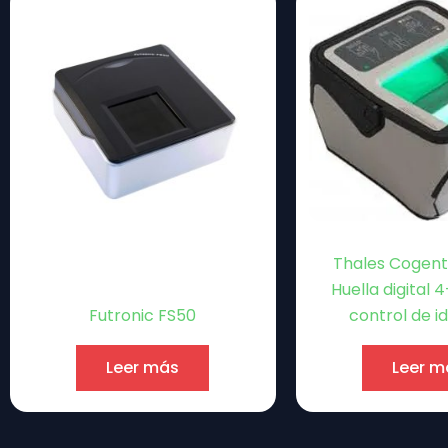
Thales Cogent
Huella digital 
Futronic FS50
control de i
Leer más
Leer m