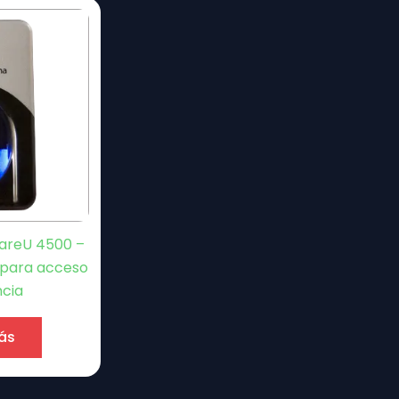
UareU 4500 –
B para acceso
ncia
ás