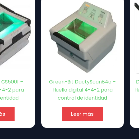
 CS500f –
Green-Bit DactyScan84c –
D
4-4-2 para
Huella digital 4-4-2 para
H
dentidad
control de identidad
ás
Leer más