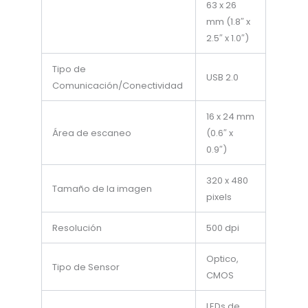
63 x 26
mm (1.8″ x
2.5″ x 1.0″)
​Tipo de
​USB 2.0
Comunicación/Conectividad ​
16 x 24 mm
Área de escaneo
(0.6″ x
0.9″)
320 x 480
Tamaño de la imagen​
pixels
Resolución
500 dpi
Optico,
Tipo de Sensor
CMOS
LEDs de