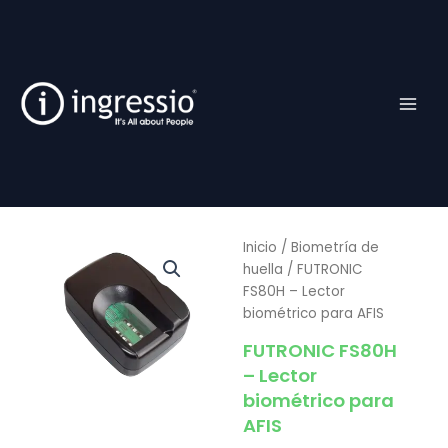
Ir
al
contenido
Inicio
/
Biometría de
huella
/ FUTRONIC
FS80H – Lector
biométrico para AFIS
FUTRONIC FS80H
– Lector
biométrico para
AFIS