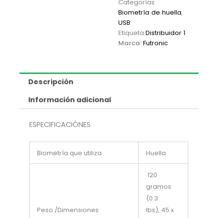
Categorías
Biometría de huella
,
USB
Etiqueta
Distribuidor 1
Marca:
Futronic
Descripción
Información adicional
ESPECIFICACIÓNES
Biometría que utiliza
Huella
120
gramos
(0.3
Peso /Dimensiones
lbs),
45 x