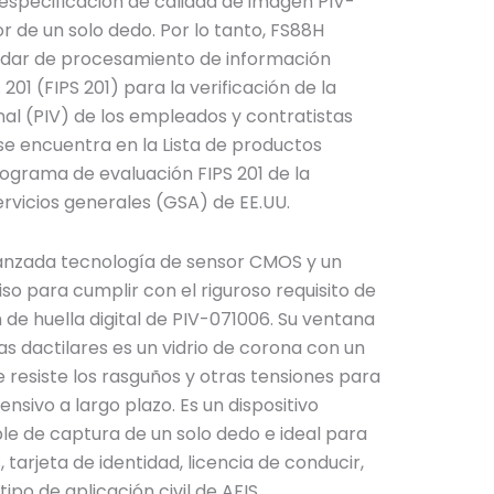
 especificación de calidad de imagen PIV-
r de un solo dedo. Por lo tanto, FS88H
ndar de procesamiento de información
. 201 (FIPS 201) para la verificación de la
nal (PIV) de los empleados y contratistas
se encuentra en la Lista de productos
ograma de evaluación FIPS 201 de la
rvicios generales (GSA) de EE.UU.
vanzada tecnología de sensor CMOS y un
so para cumplir con el riguroso requisito de
 de huella digital de PIV-071006. Su ventana
s dactilares es un vidrio de corona con un
 resiste los rasguños y otras tensiones para
ensivo a largo plazo. Es un dispositivo
le de captura de un solo dedo e ideal para
 tarjeta de identidad, licencia de conducir,
tipo de aplicación civil de AFIS.