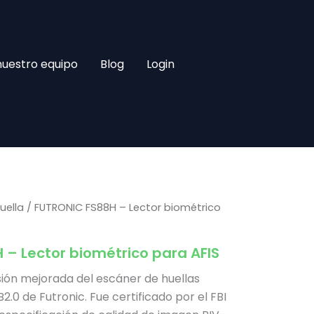
nuestro equipo
Blog
Login
uella
/ FUTRONIC FS88H – Lector biométrico
 – Lector biométrico para AFIS
sión mejorada del escáner de huellas
2.0 de Futronic. Fue certificado por el FBI