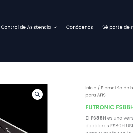
Control de Asistencia
Conócenos
Sé parte de 
Inicio
/
Biometría de h
para AFIS
FUTRONIC FS88H
El
FS88H
es una ver
dactilares FS80H USB