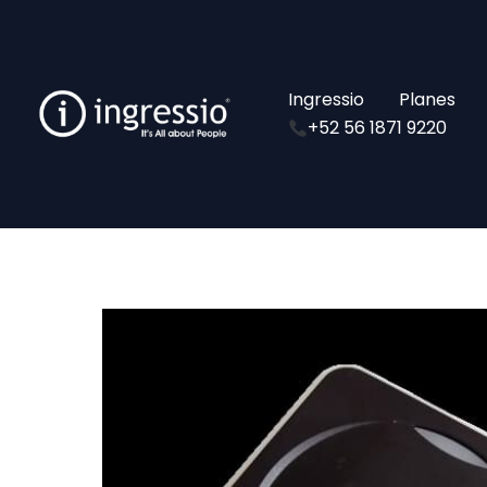
Ir
al
contenido
Ingressio
Planes
+52 56 1871 9220