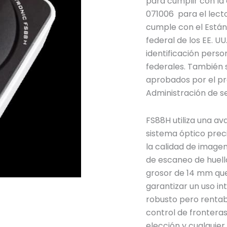
para cumplir con la
071006 para el lecto
cumple con el Está
federal de los EE. UU
identificación perso
federales. También 
aprobados por el pr
Administración de se
FS88H utiliza una a
sistema óptico preci
la calidad de imagen
de escaneo de huella
grosor de 14 mm que
garantizar un uso int
robusto pero rentab
control de fronteras,
elección y cualquier 