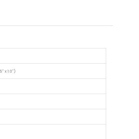
″ x 1.0″)