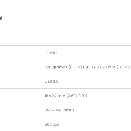
l
Huella
120 gramos (0.3 lbs),
45 x 63 x 26 mm (1.8″ x 2.5
​USB 2.0
16 x 24 mm (0.6″ x 0.9″)
320 x 480 pixels
500 dpi