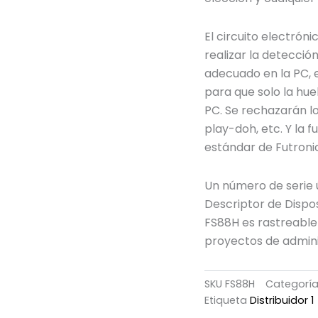
El circuito electrón
realizar la detecció
adecuado en la PC, e
para que solo la hue
PC. Se rechazarán l
play-doh, etc. Y la 
estándar de Futroni
Un número de serie 
Descriptor de Dispo
FS88H es rastreable
proyectos de admini
SKU
FS88H
Categorí
Etiqueta
Distribuidor 1