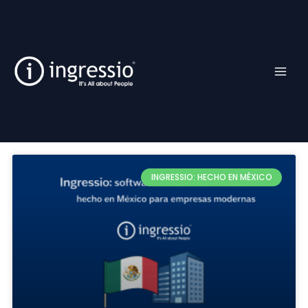
Ir
Facebook
TikTok
YouTube
Instagram
al
contenido
INGRESSIO: HECHO EN MÉXICO