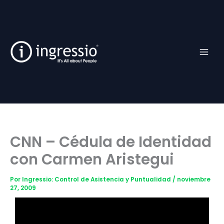
Ir
Facebook
TikTok
YouTube
Instagram
al
contenido
CNN – Cédula de Identidad
con Carmen Aristegui
Por
Ingressio: Control de Asistencia y Puntualidad
/
noviembre
27, 2009