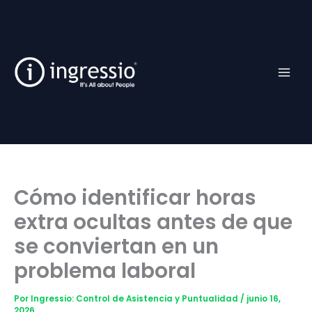
Ir
Facebook
TikTok
YouTube
Instagram
al
contenido
Cómo identificar horas
extra ocultas antes de que
se conviertan en un
problema laboral
Por
Ingressio: Control de Asistencia y Puntualidad
/
junio 16,
2026