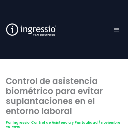
Ir
Facebook
TikTok
YouTube
Instagram
al
contenido
Control de asistencia
biométrico para evitar
suplantaciones en el
entorno laboral
Por
Ingressio: Control de Asistencia y Puntualidad
/
noviembre
26, 2025