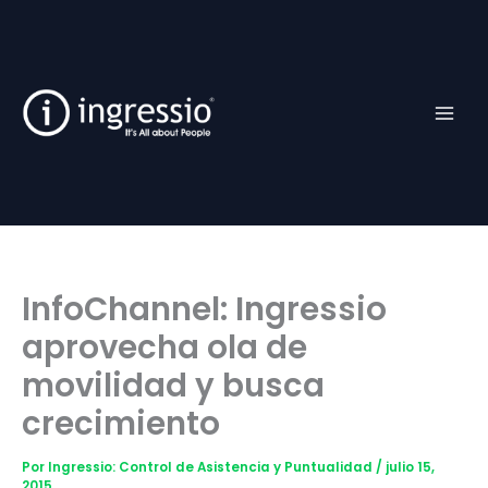
Ir
Facebook
TikTok
YouTube
Instagram
al
contenido
InfoChannel: Ingressio
aprovecha ola de
movilidad y busca
crecimiento
Por
Ingressio: Control de Asistencia y Puntualidad
/
julio 15,
2015