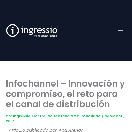
Ir
Facebook
TikTok
YouTube
Instagram
al
contenido
Infochannel – Innovación y
compromiso, el reto para
el canal de distribución
Por
Ingressio: Control de Asistencia y Puntualidad
/
agosto 28,
2017
Artículo publicado por: Ana Arenas