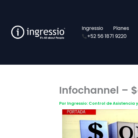
Ir
al
contenido
Ingressio
Planes
+52 56 1871 9220
Infochannel – $
Por
Ingressio: Control de Asistencia