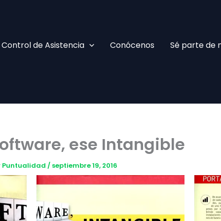
Facebook
TikTok
YouTube
Instagram
Control de Asistencia
Conócenos
Sé parte de 
oftware, ese Intangible
 y Puntualidad
/
septiembre 19, 2016