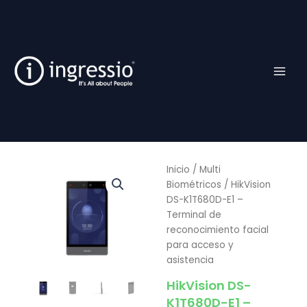
Ir
al
contenido
Inicio
/
Multi
Biométricos
/ HikVision
DS-K1T680D-E1 –
Terminal de
reconocimiento facial
para acceso y
asistencia
HikVision DS-
K1T680D-E1 –