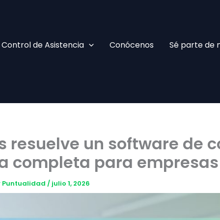
Facebook
TikTok
YouTube
Instagram
Control de Asistencia
Conócenos
Sé parte de 
 resuelve un software de c
ía completa para empresas
 y Puntualidad
/
julio 1, 2026