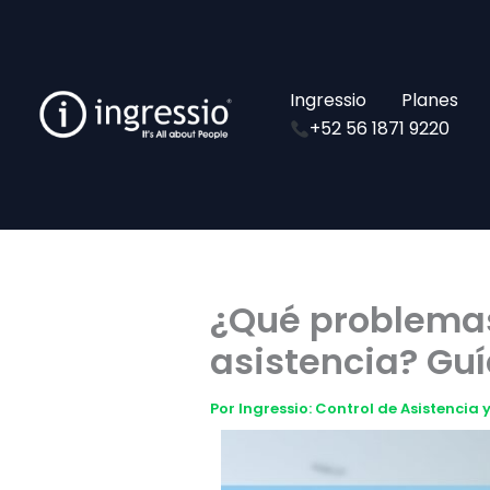
Ir
al
contenido
Ingressio
Planes
+52 56 1871 9220
¿Qué problemas
asistencia? Gu
Por
Ingressio: Control de Asistencia