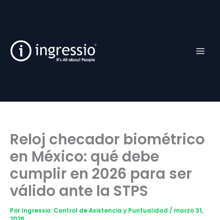
Ir
Facebook
TikTok
YouTube
Instagram
al
contenido
Reloj checador biométrico
en México: qué debe
cumplir en 2026 para ser
válido ante la STPS
Por
Ingressio: Control de Asistencia y Puntualidad
/
marzo 31,
2026