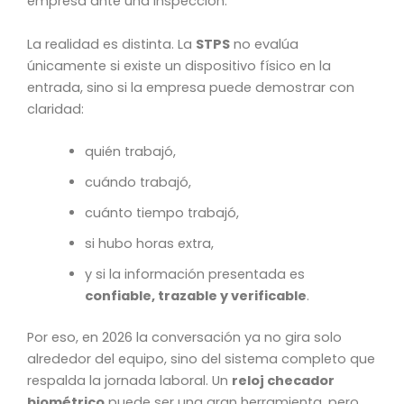
empresa ante una inspección.
La realidad es distinta. La
STPS
no evalúa
únicamente si existe un dispositivo físico en la
entrada, sino si la empresa puede demostrar con
claridad:
quién trabajó,
cuándo trabajó,
cuánto tiempo trabajó,
si hubo horas extra,
y si la información presentada es
confiable, trazable y verificable
.
Por eso, en 2026 la conversación ya no gira solo
alrededor del equipo, sino del sistema completo que
respalda la jornada laboral. Un
reloj checador
biométrico
puede ser una gran herramienta, pero