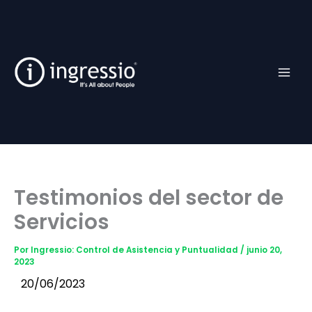
Ir
Facebook
TikTok
YouTube
Instagram
al
contenido
Testimonios del sector de
Servicios
Por
Ingressio: Control de Asistencia y Puntualidad
/
junio 20,
2023
20/06/2023