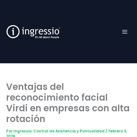
Ir
Facebook
TikTok
YouTube
Instagram
al
contenido
Ventajas del
reconocimiento facial
Virdi en empresas con alta
rotación
Por
Ingressio: Control de Asistencia y Puntualidad
/
febrero 3,
2026