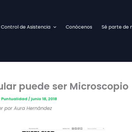
Facebook
TikTok
YouTube
Instagram
Control de Asistencia
Conócenos
Sé parte de 
elular puede ser Microscopio
 y Puntualidad
/
junio 18, 2018
ior por Aura Hernández