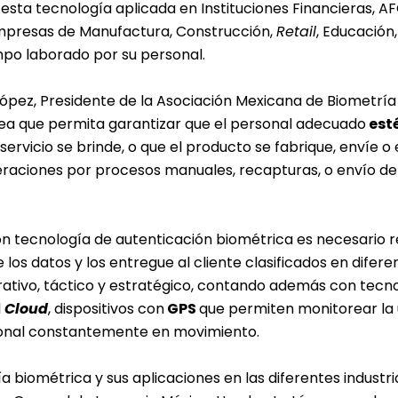
sta tecnología aplicada en Instituciones Financieras, AFO
presas de Manufactura, Construcción,
Retail
, Educación,
mpo laborado por su personal.
ez, Presidente de la Asociación Mexicana de Biometría y
nea que permita garantizar que el personal adecuado
esté
 servicio se brinde, o que el producto se fabrique, envíe 
teraciones por procesos manuales, recapturas, o envío de
 tecnología de autenticación biométrica es necesario r
os datos y los entregue al cliente clasificados en diferen
rativo, táctico y estratégico, contando además con tecn
l
Cloud
, dispositivos con
GPS
que permiten monitorear la 
rsonal constantemente en movimiento.
biométrica y sus aplicaciones en las diferentes industria