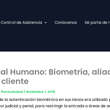
Facebook
TikTok
YouTube
Instagram
Control de Asistencia
Conócenos
Sé parte de 
al Humano: Biometría, alia
 cliente
 y Puntualidad
/
diciembre 7, 2018
e la autenticación biométrica en sus inicios era utilizad
or judicial y penal, para restringir la entrada a áreas de