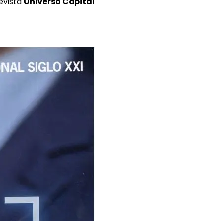
evista
Universo Capital