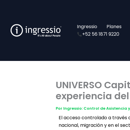
Ir
al
contenido
Ingressio
Planes
+52 56 1871 9220
UNIVERSO Capit
experiencia del
Por
Ingressio: Control de Asistencia
El acceso controlado a través d
nacional, migración y en el sect